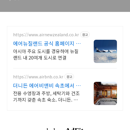
https://www.airnewzealand.co.kr
광고
에어뉴질랜드 공식 홈페이지 항
공권 예약 및 여행 정보
아시아 주요 도시를 경유하여 뉴질
랜드 내 20여개 도시로 연결
https://www.airbnb.co.kr
광고
더니든 에어비앤비 속초에서 살
아보기
전용 수영장과 주방, 세탁기와 건조
기까지 갖춘 속초 숙소. 더니든. 혼자
여행, 신나는 파티, 가족과의 편안한
휴식까지, 에어비앤비에서 만나보세
요.