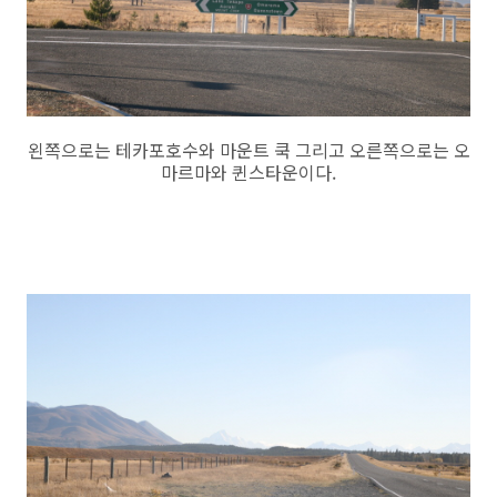
왼쪽으로는 테카포호수와 마운트 쿡 그리고 오른쪽으로는 오
마르마와 퀸스타운이다.