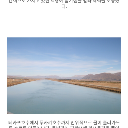
간식으로 가지고 있던 식빵에 딸기잼을 발라 체력을 보충했
다.
테카포호수에서 푸카키호수까지 인위적으로 물이 흘러가도
록 수로를 만들어났다. 물빛갈이 파란색에 흰색물감을 풀어