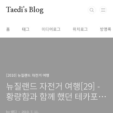
본문 바로가기
Taedi's Blog
홈
태그
미디어로그
위치로그
방명록
[2010] 뉴질랜드 자전거 여행
뉴질랜드 자전거 여행[29] -
황량함과 함께 했던 테카포까
지의 마지막 라이딩
by 태디
2010. 7. 11.