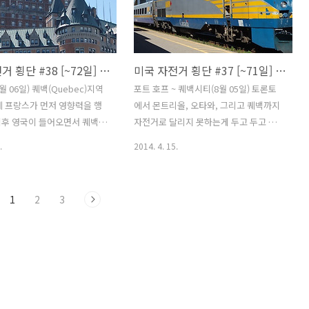
져서 나를 돌아볼 수 기회가
이 새벽이 될때까지 비가 왔고 아침에는
것 같다.그러나 한편으로는 아
비가 오락가락 했다. 하늘에는 여전히 짙
이길을 혼자 달릴 생각을 하니
게 드리운 검은 먹구름이 언제고 비가 쏟
 그리워진다.좋은것도 계속 보
아질 기세다. 텐트를 걷지 않고 식사를 했
미국 자전거 횡단 #38 [~72일] 캐나다속 작은 프랑스 퀘백시티
미국 자전거 횡단 #37 [~71일] 짐과 자전거가 사라진 황당 사건
고 했는데 질리기 시작할때쯤
는데 옆에 있던 텐트에서 지붕아래 테이
 빠져 나가야겠다.며칠동안 검
블에서 식사를 하려는지 준비를 하고 있
 06일) 퀘백(Quebec)지역
포트 호프 ~ 퀘백시티(8월 05일) 토론토
 함께 비가 오락가락 했는데
었다. 신례가 되지 않게 텐트를 한쪽 구석
에 프랑스가 먼저 영향력을 행
에서 몬트리올, 오타와, 그리고 퀘백까지
한 날이 이어질 것 같다. 미국
으로 밀어 넣고 다른 분들이 식사를 할 수
이후 영국이 들어오면서 퀘백에
자전거로 달리지 못하는게 두고 두고 후
있는 ..
있도록 했다...
이 벌어졌다. 결국 영국의 수
회할 수도 있지만 지금은 선택의 여지가
.
2014. 4. 15.
 갔지만 프랑스인들은 자국으로
많지 않다. 일단 몸에 이상이 생겼으니 최
하지 않고 현재 까지 퀘백에 남
대한 완치가 우선이기에 더는 생각할 것
안에서 작은 프랑스를 만들어가
도 없이 기차를 타고 이동해야 겠다는 결
1
2
3
전통을 이어가고 있다. 프랑스
론을 내렸다. 몇년 후라도 기회가 생기면
 공용어로 사용한다. 독립 요
다시 와서 꼭 달려보고 싶은 구간이다. 아
되면서 1995년 독립에 대한 국
무튼 오늘 코버그(Cobourg)까지는 자전
가 실시 되었고 결과는 반대
거를 타고 제시간에 가야 퀘백(Québec)
362,648) / 찬성 : 49.42%
까지 기차를 타고 갈 수 있다. 빨리 서둘러
360)으로 1%가 안되는 차이로 반
야 한다. 3일동안 있으면서 정이 들었는데
 많았다. 일단 독립에 대한 요
이제 고양이들과도 헤어져야 한다. 처음