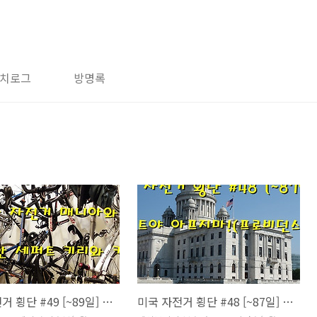
치로그
방명록
미국 자전거 횡단 #49 [~89일] 진정한 자전거 매니아와 오스트리안 세퍼트 키리와 키무
미국 자전거 횡단 #48 [~87일] 텐트야 아프지마!(프로비던스)