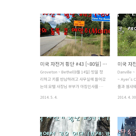
당히 아무거나 사먹어야겠다. 떠나기전
바랄뿐이다.
타이어 공기압을 체크후 바람을 넣어 주
화하다가 
었는데 주기적으로 바람이 빠지는 현상이
는데 영어가
나타난다. 타이어나 튜브 자체는 문제가
되고 딱히 
없는 것 같은데 림테이프 문제일수도 있
나니까 인사
고 타이어도 수명을 다해가고 있다. 이제
이 어제 
얼마 안남았으니 그때까지 참아보자... 자
한국음식과
전거 여행 3개월 다 되어가니까 페니어 색
오랜만에 
미국 자전거 횡단 #43 [~80일] 미국의 동쪽 끝 메인주(Maine)
은 바래지고 기타 요품들도 하나둘 문제
다고 했다.
가 발생하기 시작한다. 아직까지 충분히
사진찍기 위
Groveton ~ Bethel(8월 14일) 방을 정
Danville 
쓸만하니 뉴욕까지는 어떻게 되겠지... 도
근 준비때
리하고 키를 반납하려고 사무실에 들어갔
~ Ayer's
시에 들어오면서 도로포장 구간을 만났
는 다른 모
는데 모텔 사장님 부부가 아침인사를 반
플과 웜샤워
다. 노면은 죄다 벋겨 놓은 상태라 승차..
서 임시대
갑게 해주셨다. 사무실 안에는 다른손님
출발을 했
2014. 5. 4.
2014. 4. 30
카메라를..
도 있있는데 사장님이 내 얘기를 해주셨
더 있다가 
는지 그분들과도 인사를 나누었다. 아주
스 캐나다 
머니가 따듯한 커피도 타주시고 오늘은
로 했다.트
어디로 갈건지 물으셨다. 메인주로 갈거
이딩한지 4
라고 하니까 옆에 계신 사장님이 근처에
혼자 며칠