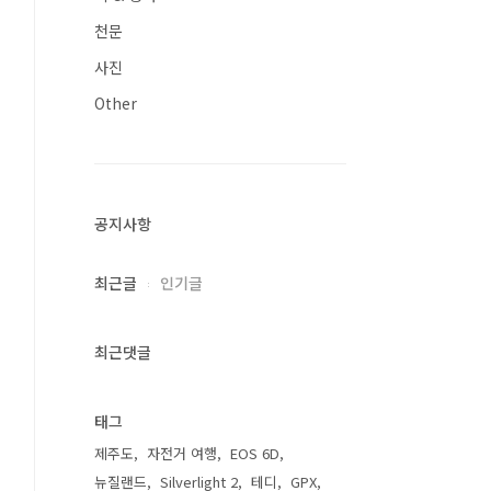
천문
사진
Other
공지사항
최근글
인기글
최근댓글
태그
제주도
자전거 여행
EOS 6D
뉴질랜드
Silverlight 2
테디
GPX