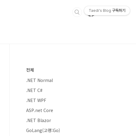
Taedi's Blog
구독하기
전체
.NET Normal
.NET C#
.NET WPF
ASP.net Core
.NET Blazor
GoLang(고랭:Go)