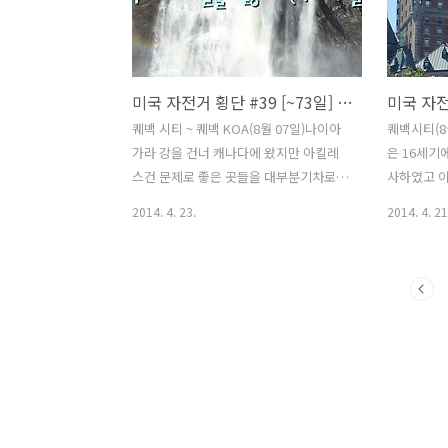
산이 있는데 거기 가보지 않겠냐고 하신
시간은 많아
다. 산이름이 워싱턴(Mt. Washington /
생겨 좋은 
1917m)이라는 이름의 산인데 정상까지
무도 없는 
자전거를 타고 올라갈 수 있다고 하신다.
사람이들이
미국 자전거 횡단 #39 [~73일] 퀘백에서 길을 잃다 (부제:갈림길)
높냐고 물어보니 지도를 보여주시면서 손
면 질린다
동작으로 높낮이를 설명해 주셨다. 옆에
트레일에서
퀘백 시티 ~ 퀘백 KOA(8월 07일)나이아
퀘백시티(8월
있던 손님도 덩달아 부추기는데 하마터면
은 먹구름과
가라 강을 건너 캐나다에 왔지만 아킬레
은 16세기
넘어갈뻔했다. ㅋㅋ 콜로라도를 넘어온
오늘도 비슷
스건 문제로 좋은 곳들을 대부분기차로
사하였고 
이후로는 산이면 경기할거 같아 ..
일리노이에 
통과를 했다. 토론토, 몬트리올, 오타와
대한 쟁탈전
2014. 4. 23.
2014. 4. 21
등 가보고 싶었던 곳들이지만 변수는항상
중에 들어
있었으니까 앞으로 가게 될 곳에서 또다
갈 생각을 
른 변수를 기대하며 나의 운을 걸어본다.
아 캐나다
이틀동안 퀘백 시티에서 나의 편안한 잠
며 역사와 
자리를 마련해 준 웜샤워 호스트 부부
어와 영어를
는 급하게 연락해서 찾아 갔는데도 불구
구가 계속 
하고 따스하게 맞아주었던 이들의 배려에
민 찬반투표
감사함을 전하며 헤어졌다. 그리고 가보
50.58%(2,
라고 하면서 알려준 폭포를 보기 위해 세
(2,308,
인트 로렌스 강을 따라 북쪽으로 가기
대입장이 더