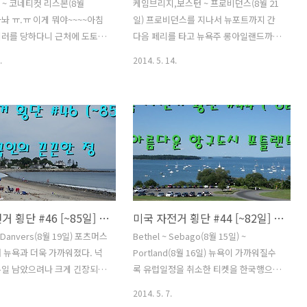
~ 코네티컷 리스본(8월
케임브리지,보스턴 ~ 프로비던스(8월 21
아놔 ㅠ.ㅠ 이게 뭐야~~~~아침
일) 프로비던스를 지나서 뉴포트까지 간
테러를 당하다니 근처에 도토리
다음 페리를 타고 뉴욕주 롱아일랜드까지
아서 도토리가 텐트로 떨어지는
페리를 타고 가면 뉴욕시까지 어렵지 않
.
2014. 5. 14.
 새똥이다. 새똥맞은 기분으로
게 갈 수 있다는 생각이 들었다. 또 어떻게
분도 참 똥같다. ㅠ.ㅠ부쩍 아
바뀔지 모르겠지만 대강 이런 루트를 잡
로 일교차가 많아져 새벽에는
았다. 무의식적으로 페니어를 자전거에
 일이 종종 발생했다.다행히
달았는데 다시 생각해보니 여기가 1층이
 좋아서 볕에 말리면 금방 마
아닌 3층 이다. 그래서 다시 분리후 복도
텐트 플라이도 멀리 있는 테이
로 가지고 나갔다. 짐을 하나씩 들고 오르
 널어 놓고 이너 텐트보다는
락 내리락 반복하면서 1층 출입구에 있는
르게 마른다. 따따한 아침 햇
짐들에 대한 도난이 신경이 쓰여서 행동
하늘을 쳐다봤다. 이제 여행도
을 빠르게 취했다. 아침부터 계단을 오르
미국 자전거 횡단 #46 [~85일] 한국인의 끈끈한 정
미국 자전거 횡단 #44 [~82일] 아름다운 항구도시 포틀랜드
생각하니 못내 아쉽다.유럽은
내리며 땀을 쏟아냈다. 어제의 기억은 다
 갔지만 뉴욕가면 일정은 항
잊고 모텔을 빨리 떠나고 싶을 뿐이다. 불
Danvers(8월 19일) 포츠머스
Bethel ~ Sebago(8월 15일) ~
 있으니까그때 다시 생각해보
친절한 아주머니의 태도와 그것도 모자라
 뉴욕과 더욱 가까워졌다. 넉
Portland(8월 16일) 뉴욕이 가까워질수
 곳에 소리가 들리지 않도록 작
팔도 훑고... 잠깐의 경험이 썩 좋지 않은
주일 남았으려나 크게 긴장되거
록 유럽일정을 취소한 티켓을 한국행으로
악을 들었는데 귀에 착착 감긴
기억으로 남았다. 에잇~ 다음부..
것은 없다 다만 남은 며칠동안
바꿔야 하는 생각이 머리속에 빙빙 맴돌
2014. 5. 7.
고 무사히 뉴욕에 도착하기를
았다. 한국에서 구매했으면 어렵지 않게