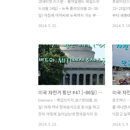
코네티컷 리스본 ~ 롱아일랜드 와일드우
프로비던스 
드(8월 24일) ~ 뉴욕 플러싱(8월 25~28
22~23일)
일) 아침에 아저씨와 뉴욕까지 가는 루트
부터 새똥
를 이야기 해봤다. 아저씨에게 바다를 따
나무가 많
2014. 5. 22.
2014. 5. 15
라서 내려가면 어떻겠냐고 물었더니 치안
줄알았더니
이 불안한 지역이 많다고 하시면서 롱아
일어나서 기
일랜드까지 페리를 타고 건너간 다음 퀸
침 저녁으
즈를 통해서 맨하탄까지 가는게 좋겠다고
텐트가 젖는
하셨다. 그리고 롱아일랜드까지 직접 데
하침 햇살이
려다 주신다고 했다. 반나절 잡고 자전거
를것 같다.
타고 가려 했는데 시간을 벌은 것 같다. 아
블에 얹어서
주머니는 키무를 데리고 애견 테스트에
플라이가 빠
가시기 위해 일찍 집을 나가셨다고 한다.
살에 잠시 
미국 자전거 횡단 #47 [~86일] 하버드와 MIT(메사추세츠공대)
키리도 데리고 갈줄 알았는데 집에 남아
끝이구나 
있다. 아저씨가 따듯한 커피를 주셔서 마
이미 물건너
Danvers ~ 케임브리지,보스턴(8월 20
포츠머스 ~ 
신후 식사를 하였다. 2살짜리 어린 키무는
상 바뀔 수
일) 어제 저녁 한국음식으로 포식을 하고
를 떠나면서
친해지기가 어려웠는데 의젓한? 키무는
자...다른
잔뒤 아침에 일이났는데 한국음식이 또
넉잡고 일
다가가거나 만져도 짖지도 않고 헤어지..
게 하고 음
간절히 생각난다. 많은 양 한번에 다 먹었
나 그러한 
2014. 5. 13.
2014. 5. 9.
다. 내..
으니 오늘 아침은 자전거 타고 가다가 적
다치지 않