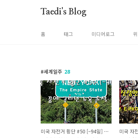
본문 바로가기
Taedi's Blog
홈
태그
미디어로그
위
세계일주
28
미국 자전거 횡단 #50 [~94일] 꿈에 그리던 뉴욕에 도착