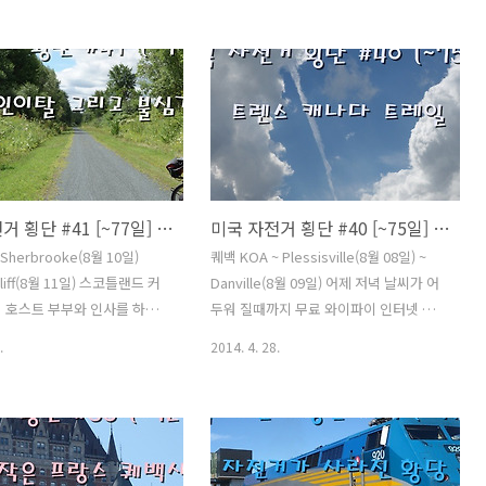
 어제 한인분이 호스트와 대
추가비용을 들여서라도 교환할 수 있을텐
통역이 필요하면 연락하라고 했
데 해외사이트에서 예약을 했던거라 언어
 짧으니까 복잡한 대화는 안
소통에도 문제가 있어 쉽지 않을거란 생
연락드릴 일은 없었다. 이제 떠
각이 들었다. 당분간은 이거때문에 고민
는 드리고 가야겠다. 한인분
이 깊어질 듯 하다. 어제 먹고 남은 피자를
해오신 한국음식인데 호스트가
전자레인지에 돌려서 아침식사를 하고 모
 추가로 과일까지 챙겨주었다.
텔을 나왔는데 간만에 쨍한 아침을 맞았
먹는 한국음식인데 감사히 먹겠
다. 포틀랜드까지 가는 루트는 많은데 최
미국 자전거 횡단 #41 [~77일] 펑크, 체인이탈 그리고 불심검문
미국 자전거 횡단 #40 [~75일] 트렌스 캐나다 트레일
 떠나기전 호스트 부부와 같이
단코스로 가려면 오늘중 화이트 마운틴
해 밖에 나왔다. 아저씨도 출
국유림 지역의 끝자락을 넘어야 한다. 간
~ Sherbrooke(8월 10일)
퀘백 KOA ~ Plessisville(8월 08일) ~
문에 정장을 입으셨는데 평소와
단하게 이야기 하자면 또 하나의 산을 넘
 Cliff(8월 11일) 스코틀랜드 커
Danville(8월 09일) 어제 저녁 날씨가 어
습이었다. 삼각대가 따로 없어
어야 한다는 소리다. 주유소 마트에 들러
 호스트 부부와 인사를 하고
두워 질때까지 무료 와이파이 인터넷 하
용으로 앞마당에 있는 벤치에
이동하면서 행동식으로 먹을 에너지바
는데 스코틀랜드 커플은 하루
다가 모기가 많아서 텐트 안으로 들어갔
.
2014. 4. 28.
를..
간다고 했다.오늘까지는 트렌
다. 날씨 예보를 모르는 상태에서 하늘만
트레일을 타고 조금더 달리기
보고 텐트를 지붕이 있는 곳으로 옮길지
렌스 캐나다 트레일을 타고 라
결정하기가 쉽지 않았다. 혹시나 하는 마
일째가 됐다. 아무도 없는 곳을
음에 텐트를 끌어다 지붕 밑으로 끌어다
째다니다 보니 혼자 생각하는
놓고 안에 들어가서 잠을 청했다. 여지없