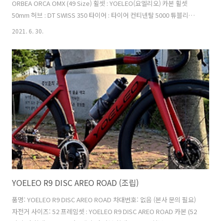
ORBEA ORCA OMX (49 Size) 휠셋 : YOELEO(요엘리오) 카본 휠셋
50mm 허브 : DT SWISS 350 타이어 : 타이어 컨티넨탈 5000 튜블리스
(앞 : 25C / 뒤 : 28C) 구동계 : SRAM RED ETAP AXS 12단 (쿼크파워미터
2021. 6. 30.
포함) 페달 : 스피드 플레이 저로 워커블 (평페달 변환 가능) 핸들 :
Simano PRO Vibe Carbon Handlbar (400mm) 스템 : Orbea ICR -8º
100mm (90cm 교체 예정) 안장 : 스페셜라이즈드 파워 안장 143mm (카
본) 바테잎 : 레더 터치 퓨전 투톤 바테이프 (블랙) 원했던 조합 : 드롭바 +
올라운드 ..
YOELEO R9 DISC AREO ROAD (조립)
품명: YOELEO R9 DISC AREO ROAD 차대번호: 없음 (본사 문의 필요)
자전거 사이즈: 52 프레임셋 : YOELEO R9 DISC AREO ROAD 카본 (52