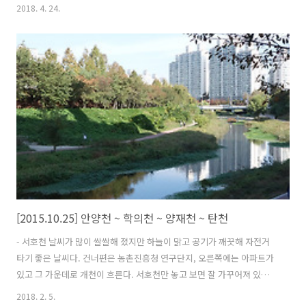
얼마 가지 못했다. ㅠ 제주도에서 첫 여행을 시작하며 좋은 추억을 같이
2018. 4. 24.
쌓은것만으로 만족한다. 2010년 뉴질랜드 자전거 여행 -트렉 조립-
2010년 2월 프로젝트가 끝나고 덜컥 해외여행 가자는 생각으로 계획이
일사천리로 이루어지며 3월에 떠났던 뉴질랜드 여행, 즐거운 추억도 많
았지만 몸이 준비가 안되어 북섬 오클랜드를 출발 후 첫날부터 무릎에 문
제가 생기면서 장대한? 나의 여행은 풍파를 겪기 시작했다. 두 달 동안 자
전거 탄 날은 얼마 되지 않고 버스로만 이동하기 일이었다. 여행 끝..
[2015.10.25] 안양천 ~ 학의천 ~ 양재천 ~ 탄천
- 서호천 날씨가 많이 쌀쌀해 졌지만 하늘이 맑고 공기가 깨끗해 자전거
타기 좋은 날씨다. 건너편은 농촌진흥청 연구단지, 오른쪽에는 아파트가
있고 그 가운데로 개천이 흐른다. 서호천만 놓고 보면 잘 가꾸어져 있어
서 주변의 도시적인 분위기와는 상반된 느낌이다. - 서호천 상류 성대에
2018. 2. 5.