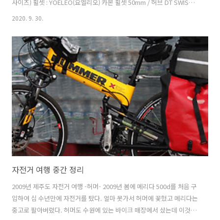
사이즈) 휠셋 : YOELEO(요엘리오) 카본 휠셋 50mm / 허브 DT SWISS
350 / 타이어 컨티넨탈 5000 튜블리스 구동계 : SRAM RED ETAP AXS
2020. 9. 30.
12단 (쿼크파워미터 포함) 페달 : 스피드 플레이 저로 워커블 (평페달 변
환 핸들 : Deda VINCI DNA handlebar (카본) 스템 : Deda VINCI DNA
Stem 안장 : 스페셜라이즈드 파워 안장 143mm (카본) 바테잎 : 레더 터
치 퓨전 투톤 바테이프 자이언트 TCR 타다가 큰맘 먹고 조립.... 평생 안
고 갈 예정
자전거 여행 중간 정리
2009년 제주도 자전거 여행 -허머- 2009년 봄에 메리다 500d를 처음 구
입하여 십 수년만에 자전거를 탔다. 얼마 못가서 허머에 꽃혔고 메리다는
중고로 팔아버렸다. 허머도 수원에 있는 바이크 매장에서 샀는데 이것도