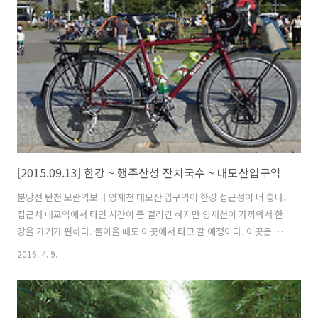
으니 사르르 잠이 온다. 황구지천은 가보지 않았는데 해 떨어질 시간이
조금 남아서 갈 수 있는데까지 가보자고 생각하고 내려가봤다. 황구지천
양쪽으로 뚝방길이 나 있는데 비포장 길이지만 단단해서 자전거 타기 비
교적 괜찮았다..
[2015.09.13] 한강 ~ 행주산성 잔치국수 ~ 대모산입구역
분당선 탄천 모란역보다 양재천 대모산 입구역이 한강 접근성이 더 좋다.
집근처 매교역에서 타면 시간이 좀 걸리긴 하지만 양재천이 가까워서 한
강을 가기가 편하다. 돌아올 때도 이곳에서 타고 갈 예정이다. 이곳은 강
남권에 위치해 있으면서 개천과 주변에 산이 있어 자연환경 여건이 좋다.
2016. 4. 9.
살고 있는 지역 주민에게는 매우 좋은 주거 환경이다. 아직도 덥긴 하지
만 라이딩 하기에는 괜찮은 날씨다. 탄천합수부 어느정도 라이딩을 하니
점차 더워지고 배가 고파진다. 일요일이라 라이딩 하는 사람들도 많고 한
강이 북적북적 하다. 역시 이런곳은 혼자 오면 안되는데 얼른 먹고 자리