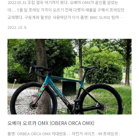
2022.05.31 조립 결국 여기까지 왔다. 오베아 OMX가 끝인줄 알았는
데.... 5월 말 프레임 가격이 오르기 전에 다행히 매물을 구해서 프레임만
교체했다. 구동계와 휠셋은 사용하던거 이식 품명: BMC SLR01 팀머신
2022 딥블루 차대번호 : - 자전거 사이즈 : 52 프레임셋 : BMC SLR01 팀
2022. 10. 6.
머신 (52 Size) 휠셋 : 파스포츠 페더 180DT 허브 허브 : DT SWISS 180
타이어 : 타이어 피제로 튜블리스 (앞 : 25C / 뒤 : 25C) 구동계 : SRAM
RED ETAP AXS 12단 (쿼크파워미터 포함) 페달 : 스피드 플레이 신형 (티
탄 커스텀) 핸들 : SLR01 일체형 핸들바 400 * 90mm 스템 : SLR01 일체
형 핸들바 안장 : Prologo Scr..
오베아 오르카 OMX (OBERA ORCA OMX)
품명: ORBEA ORCA OMX 차대번호 : - 자전거 사이즈 : 49 프레임셋 :