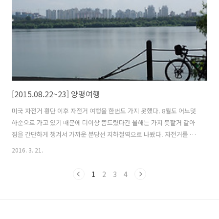
가기 전까지는 시골 풍경이 이어진다. 앞서 오던곳과는 많이 달라 보인
다. 전방에 관악산이..
[2015.08.22~23] 양평여행
미국 자전거 횡단 이후 자전거 여행을 한번도 가지 못했다. 8월도 어느덧
하순으로 가고 있기 때문에 더이상 뜸드렸다간 올해는 가지 못할거 같아
짐을 간단하게 챙겨서 가까운 분당선 지하철역으로 나왔다. 자전거를 조
립한지 반년이 넘었는데 아직 자전거 여행을 못갔으니 자전거에게 미안
2016. 3. 21.
할 따름이다. (앞으로는 자주 같이 가자!) 온도와 습도가 높은데 바람까지
불지 않으니 자전거 타면 금방 땀범벅이가 된다. 긴거리를 못가고 가다
1
2
3
4
쉬다를 반복하니 계속 시간만 지체된다. 어찌어찌 해서 탄천합수부까지
왔고 이곳에서 잠시 휴식을 취하며 오랜만에 자전거 카페에 접속하여 여
행간다고 인증샷을 올렸다. 자전거 여행 준비할 때는 하루에도 수십번을
들락날락 거렸는데 요즘은 통 자전거 여행을 못가니 많이 뜸해졌다. 한강