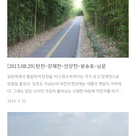
를 떳다. 라이더들에게 유명한 행주산성 국수를 먹기 위해 반포대교 밑
잠수교를 건넜다. 반포대교 분수 한강 북단 자전거 도로는 남단보다는 비
교적 한산하..
[2015.08.29] 탄천~양재천~안양천~왕송호~남문
모란역에서 출발하여 탄천을 지나 합수부까지는 가지 않고 양재천으로
방향을 틀었다. 입추도 지났는데 여전히 한낮에는 여름의 햇살이 가득하
다. 그래도 땀은 나지만 가끔씩 불어오는 시원한 바람에 자전거를 타기에
좋은날이다. 양재천은 강남과 서초를 지나 과천까지 이어진다. 주변에 아
2016. 3. 22.
파트가 밀집되어 있어 쾌적하고 안양천이나 탄천에 비해 관리가 잘 되어
있다. 길도 잘 정비되어 있고 일부구간은 일방통행이라 맞은편에서 오는
자전거와 부딪힐 걱정은 하지 않아도 된다. 강남 부자들중 부자들만 산다
는 도곡동 타워펠리스 가끔 뉴스에 등장하는 곳이기도 하다. 부럽진 않지
만 저런곳에서의 삶은 어떨지 궁금하긴 하다. 서초와 강남을 지나 과천