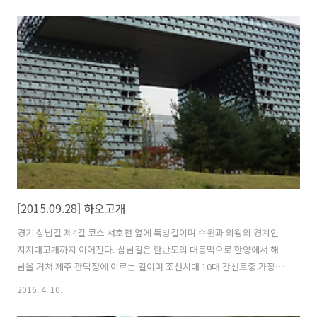
서 지지대고개까지 가는길 왼쪽에 자전거 길이 만들어져 있다. 정비는 잘
되어 있는데 중앙선이 없어 아쉽다. - 지지대고개 휴개소 지지대고개를
넘어가면 바로 의왕이다. 휴개소에서 김밥과 음료수로 아침식사를 하면
서 잠시 휴식을 취했다. 수원과 의왕의 경계 자전거 길을 따라 계속 가면
안양천에 진입할 수 있다. 안양천과 학의천 합수부, 안양천에 유일하게
있는 편의점이라 자전거 라이더들이 많이 찾는 곳이다. 일종의 자전거 라
이더들의 만..
[2015.09.28] 하오고개
경기 삼남길 제4길 코스 서호천 옆에 둑방길이며 수원과 의왕의 경계인
지지대고개까지 이어진다. 삼남길은 한반도의 대동맥으로 한양에서 해
남을 거쳐 제주 관덕정에 이르는 길이며 조선시대 10대 간선로중 가장 긴
길이다. 삼남 : 호서(충청도), 호남(전라도), 영남(경사도) 지방을 일컷는
2016. 4. 10.
말 서호천은 북수원의 중심을 관통하며 그 시작은 광교산의 파장저수지