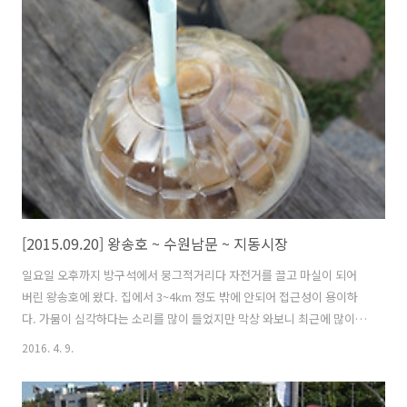
로부터 시작한다. 9월 말이 되니까 이제 푸르렀던 나무잎은 낙옆이 되어
바닥으로 떨어지고 있다. 한달 만 지나면 점차 싸늘해 지고 올해도 막바
지로 치닫는다. 의왕시에서 조성한 산들길 작년까지만 해도 왼쪽에 나무
들이 많이 심어져 있었는데 자 베어버린거 같다. 더울 때는 수풀이 있어
바람이 불면 시원한 장소였는데 나무들이 베어지니 을씨년 스럽기만 하
다. 안양천 ..
[2015.09.20] 왕송호 ~ 수원남문 ~ 지동시장
일요일 오후까지 방구석에서 뭉그적거리다 자전거를 끌고 마실이 되어
버린 왕송호에 왔다. 집에서 3~4km 정도 밖에 안되어 접근성이 용이하
다. 가뭄이 심각하다는 소리를 많이 들었지만 막상 와보니 최근에 많이
줄어든 것 같다. 여름 장마 기간에도 비가 많이 안왔으니 실질적인 가뭄
2016. 4. 9.
기간은 반년도 더 넘는다. 어쨌든 빨리 비가 와야 할텐데... 의왕 조류생
태과학관 앞 벤치에서 카라멜 마끼아또를 마시면서 한참을 앉아 쉬었다.
음악도 듣고 아이폰으로 인터넷 검색도 하면서... 날도 아직까지 춥지 않