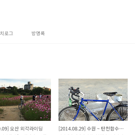
치로그
방명록
09.09] 오산 외각라이딩
[2014.08.29] 수원 ~ 탄천합수부(잠실)