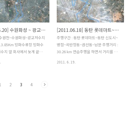
 길을 알았으니 다음에는 조
도로와 주차장이 있던 곳인데... 이렇게
가볼 예정이다. 미국 자전거 횡
말끔히 치워지고 탁트인 전망이 시원해보
에 연습라이딩을 해야 되는데
입니다. 2달전부터 자출을 했는데, 자전
 먼듯 하다. 방법은 조금씩 거
거 조립하고 처음 야외 나와서 사진 찍어
[2011.06.20] 수원화성 ~ 광교저수지 13.85Km
[2011.06.18] 동탄 롯데마트~권선동~남문 30.26 km
면서 꾸준히 연습하는 것 외
봅니다. 아마도 한달 후면 또 한번의 변
53
신?을 할 것 같습니다. (이미 인터넷 모샵
: 수원천~수원화성~광교저수지
주행구간 : 동탄 롯데마트~동탄 신도시~
에 주문...) 브룩스 안장은 아직 달지 못했
 13.85Km 방화수류장 방화수
병점~곡반정동~권선동~남문 주행거리 :
습니다. 곳곳에 수원화성을 연상시키는
수지 앞 회사에서 늦게 끝나
30.26 km 연습주행을 하면서 거리를 조
조형물들이 많았습니다. 자전거 타는 사
시 이후에 자전거 타는게 조금은
금씩 늘리고 있다. 오늘 30Km를 찍었다.
.
2011. 6. 19.
람들..
...
1
2
3
4