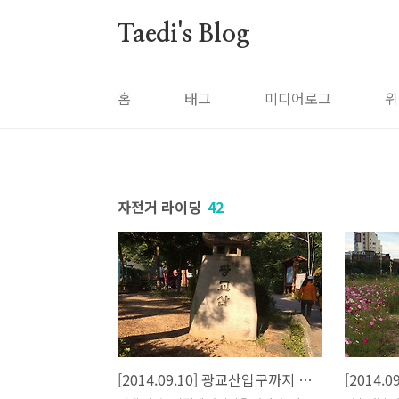
본문 바로가기
Taedi's Blog
홈
태그
미디어로그
위
자전거 라이딩
42
[2014.09.10] 광교산입구까지 왕복후 동탄까지 야간 라이딩
[2014.