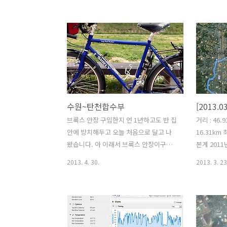
만 차도가 아닌 자전거 도로를 통해서 오
30여분 쉬
기 때문에 크게 위험하지 않은 코스이다.
국 자전거 
http://youtu.be/Sb45bpbk5UU 오산
받이도 달고
천 자전거 길을 따라서 라이딩 하다가 출
미기 재미가
출해서 오산중학교 앞 슈퍼에서 하드와
크... 나와
사발면을 사먹었다. 오후 4시쯤 되었
음에 사용했
나.... 고등학교만 빼고 오산에서 대부분
주후 폐기해
학교를 다녀서 어디를 가든 예전 어릴적
레임으로 바
수원~탄천합수부
생각들이 많아 난다. 라면을 먹고 어떤 라
까지 가고 
이더와 이야기 하다가 비가 와서 헤어졌
에 주말을 
브룩스 안장 구입한지 언 1년하고도 반 집
거리 : 46.9
고 전에 살던집 근처까지 라이딩 하다가
은 참았다.
안에 방치해두고 오늘 처음으로 달고 나
16.31km 
오산천을 따라 다시 복귀하기로 코스를
민 엣지 1
왔습니다. 아 이래서 브룩스 안장이구
본게 201
정했다. 오산천의 자전거 길은 짧지..
해서다. 죽
나... 싶었습니다. 그동안 팔지 말지 고민
음인것 같다
2013. 4. 30.
2013. 3. 23
하다가 중간에 다시 SMP 안장으로 교체..
가보기로 했
다시 최근에 브룩스 안장으로 다시 교체
아 왔다. 
하고 오늘 라이딩 처음 햇습니다. 또 36홀
나 법원사
휠셋 구름성도 테스트도 겸했습니다. 역
러 용인 죽
시 휠셋을 바꾸니까 효과가 바로 나타납
라 탄천까지