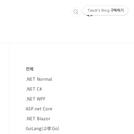
Taedi's Blog
구독하기
전체
.NET Normal
.NET C#
.NET WPF
ASP.net Core
.NET Blazor
GoLang(고랭:Go)