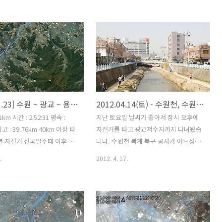
다가 다시 집으로 출발했다. 미
궁금하다. 수원행궁 앞에서도 행사가 열
여행을 다녀온후 방치했던 짐
렸는지 전통복장을 한 사람들이 막 철수
 머드가드도 새로 달았다. 꾸
하고 있었다. 근 한달만에 라이딩 하러 나
 쏠쏠한 Surly 투어링 바이
왔는데 날씨가 수상하다. 집을 나오기 30
 함께한지도 언 3년이 됐다. 처
분전에 소나기가 잠시 쏟아져서 이제 다
던 프레임이 2011년 전국일
내렸거니 생각했는데 약간은 비 맞을 각
서 두번째 구입한 지금의 프
오하고 나온것도 사실이다. 마실 라이딩
뀌었다. 더 가서 탄천합수부
이다 보니 거리와 속도는 그냥저냥~~~ 이
[2013.03.23] 수원 ~ 광교 ~ 용인(탄천) 46.91km
2012.04.14(토) - 수원천, 수원화성, 광교저수지(마실라이딩)
싶은 마음은 굴뚝같지만 다음
윽고 간곳은 수원화성 화서문 장안문 북
이용하여 가보기로 하고 오늘
서포루 북포루 화서문과 장안문을 보고
1km 시간 : 2:52:31 평속 :
지난 토요일 날씨가 좋아서 잠시 오후에
 장거리 라이딩을 한 이유는 가
다른 곳으로 가려는데 비가 쏟아진다. 자
최고 : 39.76km 40km 이상 타
자전거를 타고 광교저수지까지 다녀왔습
000의 배터리를 테스트 하기 위
전거 한시간도 못탔는데 그냥 집에 돌아
1년 자전거 전국일주때 이후 처
니다. 수원천 복계 복구 공사가 어느정도
전역 인근 다리..
가기도 아쉽고 다리 밑에서 비가 잦아 들
. 지난번 일요일에 탄천까지
마무리 되고 제법 깨끗하게 단장해놓았습
.
2012. 4. 17.
기를 ..
다가 길을 잘 못찾아서 되돌
니다. 청계천과는 다르게 인공으로 물을
오늘은 수원 집에서 동수원을 지
흘려 보내는게 아닌 자연하천 입니다. 갈
거리에서 광교신도시를 가로질
수기라 그런지 수량이 적어서 물은 그리
전까지 간다음 탄천지류를 따
맑은편이 아니였습니다. 또 공사가 아직
 진입 성공했다. 서울까지는
마무리가 안된 상태입니다. 복원전에는