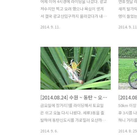
어제 이어 4시경에 라이딩을 나갔다. 광교
연휴첫날 
저수지만 찍고 오려 했으나 욕심이 생겨
새끼 발가
서 결국 광교산입구까지 올라갔다가 내려
멍이 들었
왔다. 근 1년만에 업힐인데 해발 150m도
가라 앉았다
2014. 9. 11.
2014. 9. 11
안되는 곳이지만 업힐이라는 생각에 자연
다. 여전히
스럽게 몸이 반응을 한다. 몇km 안되는
다. 9월 
짧은 거리... 생각보다 금방 올라왔다. 벤
는데 처음으
치에 앉아서 쉬다가 내려왔는데 내려오는
신도시 찍
길은 내리막이라 가속이 붙어 일사천리로
오산까지 
내려왔다. 광교저수지 입구에서 파는 호
청학동을 
떡과 국화방 호떡은 기름이 없어서 단백
쳐 다시 오
하고 맛있었다. 국화빵도 그런데로 먹을
라 그런지 
만 했다. 광교산에서 시작된 수원천은 광
속도로 달릴
[2014.08.24] 수원 ~ 동탄 ~ 오산 (부제:오산천의 변화)
[2014.
교저수지에서 담수로 있다가 수원시의 중
을 알리는
심을 흘러간다. 화홍문(華虹門) 근처 커
고 하늘에
금요일에 장거리?를 라이딩해서 토요일
50km 이
피점에서 아메리카노를 주문했다. 또 휴
것을 볼 수
은 쉬고 오늘 다시 나왔다. 세류3동을 출
후 3시쯤 
식... 아메리카노 한잔 하면서 잠깐의 여
발하여 오산
발하여 동탄신도시를 가로질러 오산까지
하니 거리를
유를 즐긴다. 얼핏 7~8년만에 대학교 후
어 버려서 
왔다. 거리는 편도 18km정도 신호등은
26km 떨
2014. 9. 6.
2014. 8. 25
배..
다..
많아서 라이딩 도중 흐름은 자주 끊기지
있는 차병원