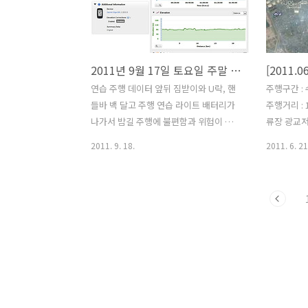
니다. 예전에 32홀 휠셋 그대로 타고 있었
못가고 일단
으면 경험하지 못했을... 기분 바꾸기 잘
금더 멀리 
했다고 생각합니다. 그리고 천만 다행입
단 가기전
니다.^^ 안바꿨으면 맨날 저질체력 탓하
아직 갈길이
2011년 9월 17일 토요일 주말 연습 주행
고 지금도 저질체력은 마찬가지 이지만
리를 늘려가
아무튼 정말 안샀으면 후회막급 이었을겁
엔 없다. D-
연습 주행 데이터 앞뒤 짐받이와 U락, 핸
주행구간 
니다. 날씨는 흐리고 바람도 불지 않아서
들바 백 달고 주행 연습 라이트 배터리가
주행거리 :
자전거 타기는 좋았는데 은근히 더웠습니
나가서 밤길 주행에 불편함과 위험이 수
류장 광교저
다. 사진 찍는다고 무거운 DSLR도 ..
반됐다
니 밤 10
2011. 9. 18.
2011. 6. 21
힘든것 같다..