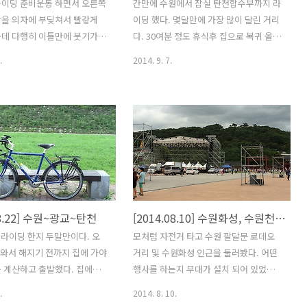
라이딩 준비운동 하면서 오른쪽
간만에 수원에서 잠실 탄천합수부까지 라
락을 의자에 부딪쳐서 빨갛게
이딩 했다. 몇달만에 가장 많이 달린 거리
는데 다행히 이틀만에 붓기가
다. 30여분 정도 휴식후 집으로 복귀 올때
. 이후 3일만에 라이딩을 하였
는 괜찮았는데 갈때는 체력이 다 소진되
.
2014. 9. 7.
 통증으 남아 있는데 참을만 하
어 고생좀 했다. 그리고 오늘 탄천에서 20
들어서 통 장거리 라이딩을 못했
대 이상의 떼빙(단체라이딩)족을 봤다. 개
로 50km 넘게 달렸다. 동탄
인 라이더들 사이로 다닥다닥 붙어서 빠
고 돌아오려다 욕심이 생겨서
른 속도로 이동하는데 자칫 대형 사고가
다녀왔는데 오산천 자전거길 및
날까 조마조마 하면서 그들이 빨리 지나
출발하여 벌음동과 가수동을 거
가기를 기다렸다. 그냥 조용히 지나가면
산천까지 라이딩을 했다. 연휴
모르겠는데 이건 뭐 앞, 뒤에서 호루라기
차량이 많지 않아서 제법 빠른
불며 빠른 속도로 치고 나갔는데 개인 라
 수 있었다. 오산천에는 가을
이더들은 놀라서 보행로로 황급히 피하기
08.22] 수원~광교~탄천
[2014.08.10] 수원화성, 수원천 우중 라이딩
 코스모스가 흐드러지게 피어있
급했다. 매너는 눈 씻고 봐도 없고 난폭운
는 잠자리가 많이 날아다니는
전에 정말 보기 좋지 않았다. 그들 뒤로
상 라이딩 한지 두말만이다. 오
모처럼 자전거 타고 수원 팔달문 로데오
 있었다. 집에서 오후 3시쯤 출
"매너좀 지킵시다." 라고 한마디를 했지
나와서 해지기 전까지 집에 가야
거리 및 수원화성 인근을 둘러봤다. 어떤
에 왔는데 이미 6시가 훌쩍 넘
만 그들은 듣는둥 마는둥 하면서 시야에
 계산하고 출발했다. 집에서
행사를 하는지 무대가 설치 되어 있었고
다시 동탄신도시로 되돌아 왔
서 멀어져갔다. 이런 라이더들은 제발..
어진 곳까지 왔는데 분당 야탑에
오고 가는 사람들도 많았는데 소나기가
.
2014. 8. 10.
 근처다. 왼쪽 발에 쥐가 나서
온 뒤라 과연 무사히 행사를 할 수 있을지