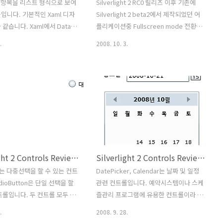
 은 항목을 리스트 형식으로 보여
Silverlight 2 RC0 릴리즈 이후 기존에
입니다. 기본적인 Xaml 디자
Silverlight 2 beta2에서 제작되었던 어
같습니다. Xaml에서 Data
플리케이션중 Fullscreen mode 전환문
할 경우는 listBoxItem 태그를
제가 발생하여 Silverlight Fourums에
.
2008. 10. 3.
 C#에서 동적으로 항목
이에 관한 글이 등록 되었습니다.
 추가, 삭제, 전체삭제 하는 방법
Silverlight 2 RC0 버전이 릴리즈 된 목적
 같습니다. // 추가(Add)
이 일반 클라이언트의 사용 목적이 아니
Items.Add(txtAdd.Text); //
라 기존 개발됐던 어플리케이션에 대한
ve)
정식 버전이 나오기 이전 변경 사항에 대
.Items.Remove("미국"); //
한 문제점을 수정토록 하기 위해 나왔습
으로 삭제
니다. 즉 개발자들을 위한 버전이라고 할
.Items.RemoveAt(2); // 항목
수 있지요 이 문제를 정식 버전이 나오기
호로 삭제 // 전체삭제
이전까지 해결할 수 있는 간단한 팁을 제
Silverlight 2 Controls Review - CheckBox, RadioButton
Silverlight 2 Controls Review - DatePicker, Calendar
Items.Clear(); ListBox는
시하겠습니다. 현재 Silverlight 2 RC0 의
 데이터를 바인딩할 수 있고 C#
Runtime 및 Visual Studio 2008 Add-in
ox는 다중선택을 할 수 있는 컨트
DatePicker, Calendar는 날짜 및 일정
적으로 데이터 바인딩이 가능
을 이미 설치하신 분들은 Sil..
dioButton은 단일 선택을 할
관련 컨트롤입니다. 예약시스템이나 스케
트롤입니다. 두 컨트롤 모두 옵
즐관리 프로그램에 유용한 컨트롤이라 할
목리스트에서 무엇인가를 선택할
수 있습니다. DatePicker, 컨트롤을 이
.
2008. 9. 28.
용하는 컨트롤입니다. 1.x 버전
용하여 시작일과 종료일 선택하고