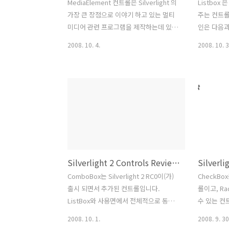
MediaElement 컨트롤은 Silverlight 의
Listbox
가장 큰 장점으로 이야기 하고 있는 멀티
주는 컨트롤
미디어 관련 프로그램을 제작하는데 있어
인은 다음과 
필수 컨트롤입니다. 비디오/오디오의 다
Binding 
2008. 10. 4.
2008. 10. 3
양한 코덱을 지원합니다. 실버라이트 지
사용합니다.
원코덱은 여기(Supported Media
(Item)을
Formats and Protocols in Silverlight)
은 아래코드와
에서 확인하시기 바랍니다. 그리고 차후
lstLation.
에는 차세대 코덱인 H.264 및 AAC 포맷
삭제(Remo
을 지원한다고 합니다. 관련 내용은 공도
lstLation
님 블로그에 H.264 및 AAC 지원글을 참
오브젝트명
고하세요.Xaml에서 MediaElement 컨
lstLation
트롤의 기본 구문입니다. 주요프로퍼티를
의 인덱스번
Silverlight 2 Controls Review - ComboBox
보면 우선 Source는 재생할 미디어의 경
lstLation.
로입니다. AutoPlay는 기본적으로 재생
Xaml에서
ComboBox는 Silverlight 2 RC0이(가)
CheckB
이 지정된 미디어의 자동재생 설정을 지
에서도 동
출시 되면서 추가된 컨트롤입니다.
롤이고, Ra
정합니다. Vol..
합..
ListBox와 사용면에서 전체적으로 동일
수 있는 컨
한 기능을 수행하지만 DropDown 형으
션 및 항
2008. 10. 1.
2008. 9. 30
로 르로그램 UI를 디자인할 때 좁은 공간
때 자주 사