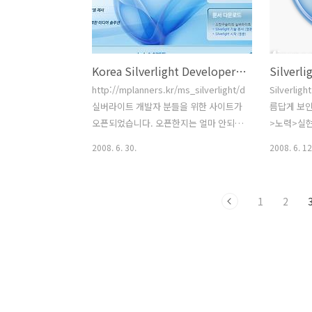
for Developers.
version-2
공도님이 
습니다. 
http://go
Korea Silverlight Developer Site
Version 2 
developer 
http://mplanners.kr/ms_silverlight/default.htm
Silverli
실버라이트 개발자 분들을 위한 사이트가
름답게 보인
오픈되었습니다. 오픈한지는 얼마 안되었
>노력>실
으며 국내외 유명한 실버라이트 고수분들
2008. 6. 30.
2008. 6. 12
의 강좌 및 문서 그리고 실버라이트를 개
발하기 위한 개발 툴의 링크등이 포함되
어 있습니다. ps) 곧 웹사아트의 중앙 실
1
2
버라이트 심벌위에 동영상 풀레이어가 하
나 오픈될 예정입니다. 다지인은 짱묜님
이 하였고 풀레이어는 제가 제작하였습니
다. 별 기능은 없고 무작위로 몇개의 동영
상을 재생하는 단순한 프로그램입니다.
실버라이트를 처음 공부하시는분들에게
많은 도움이 될 것 같습니다.