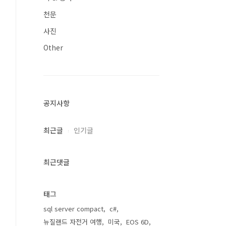
천문
사진
Other
공지사항
최근글
인기글
최근댓글
태그
sql server compact
c#
뉴질랜드 자전거 여행
미국
EOS 6D