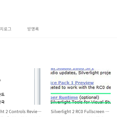
치로그
방명록
Silverlight 2 Controls Review - ListBox
Silverlight 2 RC0 Fullscreen mode 문제