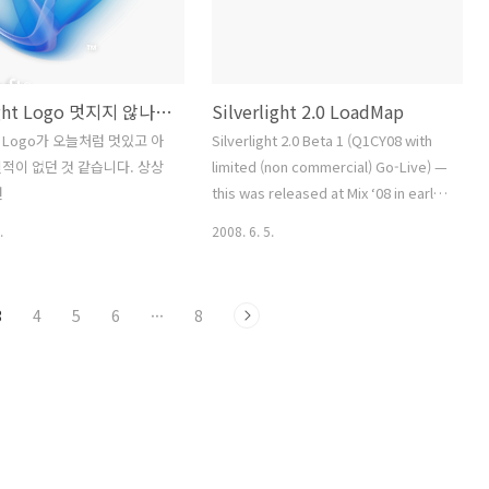
-rc0-release.aspx 이 글을
부한 사용자 경험) 또한 사용자들에게 더
발빠르게 한국어로 번역을 하였
큰 호응을 이끌어 낼 것 으로 보입니다. 현
다음링크를 참고하세요
업에서도 정식 출시에 서비스 런칭을 기
ngdo.tistory.com/321
다리고 있을 것입니다. 이쯤에서
Silverlight Logo 멋지지 않나요?
Silverlight 2.0 LoadMap
of the Silverlight
Silverlight 2 Beta 1~2에 추가되었던
runtime along with the S..
Control를 다시 한번 살표보겠습니다.
ght Logo가 오늘처럼 멋있고 아
Silverlight 2.0 Beta 1 (Q1CY08 with
TextBox, But..
적이 없던 것 같습니다. 상상
limited (non commercial) Go-Live) —
현
this was released at Mix ‘08 in early
March Silverlight 2.0 Beta 2 (Q2CY08
.
2008. 6. 5.
with Go-Live) Silverlight 2.0 RTM
(Summer 2008) – Exact timing TBD
Silverlight v.next – We are working
3
4
5
6
···
8
on a v.Next plan and have nothing to
announce at this time Silverlight for
mobile – No date available 익히 정식
버전 출시일정을 아시는 분도 있겠지만
모르는 분들을 위하여... 실버라이트..