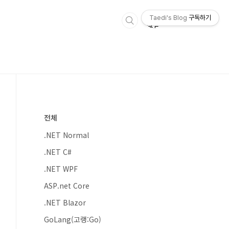
Taedi's Blog
구독하기
전체
.NET Normal
.NET C#
.NET WPF
ASP.net Core
.NET Blazor
GoLang(고랭:Go)