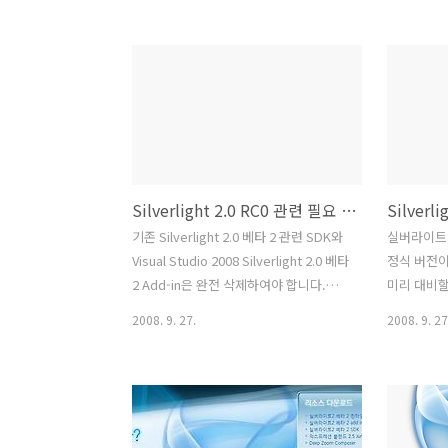
에서 좀더 ListBox보다 유연한 디자인을
에서는 지원되
할 수 있습니다. 기본 사용법은 Xaml에서
beta 1
디자인하는 방법과 동적으로 C#(CS) 코
그램에서 Bu
드에서 생성할 수 있습니다. Xaml Data
가장 많이
Binding C# Code Data Binding
다. 다음 데
cboCustomer.Items.Add("항목 1");
RadioBu
cboCustomer.Items.Add("항목 2");
목을 선택 
cboCustomer.Items.Add("항목 3");
Code 소스코
Silverlight 2.0 RC0 관련 필요 유틸리티
cboCustomer.Items.Add("항목 4");
기준입니다. C
cboCustomer.Items.Add("항목 ..
System.W
기존 Silverlight 2.0 베타 2 관련 SDK와
실버라이트 
System.W
Visual Studio 2008 Silverlight 2.0 베타
정식 버전
namespace
2 Add-in은 완전 삭제하여야 합니다.
미리 대비할
http://silverlight.net/GetStarted/sl2rc0.aspx
입니다. 정
2008. 9. 27.
2008. 9. 27
Silverlight 2.0 RC0에 관한 자세한 내용
리로 나와버
은 관련 링크를 첨부하였습니다. Scott
마도 당황
Guthrie's Blog Silverlight 2 Release
사항에 대한
Candidate Now Available Tim
에 대한 원
Heuer’s Blog Silverlight 2 Released
http://sil