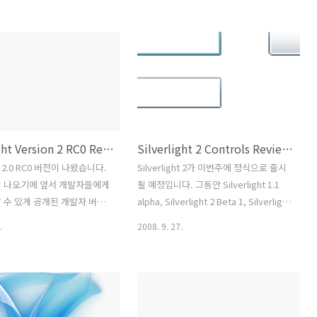
지 않다가 Silverlight 2
Calendar 컨트롤에 선택한 기간을 선택
 부터 포함된 컨트롤입니다. 프로
하는 프로그램입니다. Calendar는 현재
tton, TextBox 컨트롤등과
날짜 또는 선택한 날짜를 TextBlock,
 사용되는 컨트롤중에 하나입니
TextText 컨트롤등에 출력할 수 있으며,
모는 CheckBox,
기본출력으로 연도별, 월별로 선택하여
tton 컨트롤을 이용하여 특정 항
달력에 출력할 수 있습니다. Xaml Code
하는 프로그램입니다. Xaml
소스코드는 Silverlight 2.0 RC0 기준입
드는 Silverlight 2.0 RC0
니다. C# Code using System; using
Silverlight Version 2 RC0 Released!!
Silverlight 2 Controls Review- TextBox, Button, TextBlock
# Code using
System.Windows; using
indows; using
System.Windows.Controls;
2.0 RC0 버전이 나왔습니다.
Silverlight 2가 이번주에 정식으로 출시
indows.Controls;
namespace ControlTest3 { p..
이 나오기에 앞서 개발자들에게
될 예정입니다. 그동안 Silverlight 1.1
 ..
 수 있게 공개된 개발자 버전
alpha, Silverlight 2 Beta 1, Silverlight
식 릴리즈가 되기 앞서 인사천
2 Beta 2, Silverlight 2
.
2008. 9. 27.
렸네요... 많은 개발자들이 아
RC0(Delveloper test Version) 등 출시
했으리라 여겨집니다. 변경된
이전에 여러 테스트 버전을 거치면서 이
 전문입니다. 그리고 아래 글
제 테스트 버전 딸지를 때고 정식버전 출
문입니다.
시를 기다리고 있습니다. 이전 버전에 비
verlight.net/blogs/msnow/archive/2008/09/25/silverlight-
해 많은 Control이 추가될 것이고 UX(풍