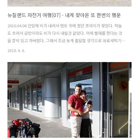
뉴질랜드 자전거 여행[07] - 내게 찾아온 또 한번의 행운
2010.04.06 간밤에 비가 내려서 텐트 위에 쳤던 프라이가 젖었다. 하늘
도 흐려서 금방이라도 비가 다시 내릴것 같았다. 어제 빨래를 한다는 것
을 깜박 있고 자버렸다. 그래서 조금 늦게 출발할 생각으로 유료세탁기에
발래를 돌렸다. 그런데 이거 왜이렇게 비싼지... 세제구입과 세탁, 드라이
2010. 6. 6.
까지 모두 8달러(6,400원)가 들었다. 세제 : 2달러 / 세탁 : 2달러 / 드라
이 : 4달러 비싼감은 있었지만... 그동안 빨래를 한 번도 못하고 있었다.
빨래를 하는 동안 비상식량으로 가지고 있던 라면을 끊여먹었다. 드라이
까지 다하고 나서 옷을 건조기에서 꺼냈더니... 완전히 마르질 않아 축축
했다. 일단 옷중에서 쉽게 말릴 수 있는 것은 입었고, 나머지 옷은 다른 옷
과 섞이지 않게 비밀봉지에 담았다. 짐을 싸..