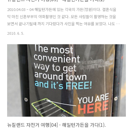
2010.04.03 ~ 04 해밀턴가든에 있는 각국의 가든(정원)이다. 결혼식을
막 마친 신혼부부의 야회촬영인 것 같다. 모든 사람들이 촬영하는 것을
보면서 끝나기릴때 까지 기다렸다가 사진을 찍는 여유를 보였다. 나도 그
래서 한 20여분동안 이들의 촬영모습을 지켜봤다. 허수아비 어디를 가나
2010. 6. 5.
다녀갔다는 흔적을 남기는 것은 똑같은 것 같다. 이런 행위를 하는 사람
들은 즐겁고 재미있을지 모르겠으나 구경하는 나로서는 그리 좋은 모습
은 아니라 본다. 일본 정원 중국정원 앞에서 한국말이 들리는 것 같아 혹
시 한국분이 아니냐고 물으니... 뉴질랜드에서 사는 교민이라고 했다. 사
는 곳은 오클랜드 인데, 해밀턴가든이 좋다는 소리를 듯고 이곳에 왔다고
한다. 이런 곳에서 처음으로 보는 한국사람들이었다. 해밀턴 가든을 돌
아..
뉴질랜드 자전거 여행[04] - 해밀턴가든을 가다(1).