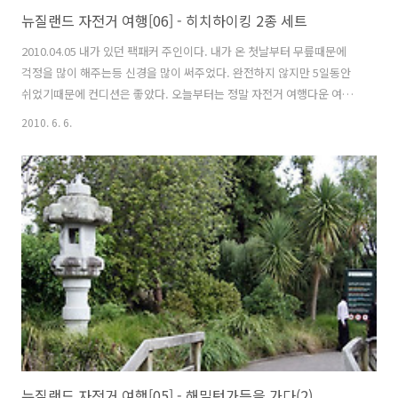
뉴질랜드 자전거 여행[06] - 히치하이킹 2종 세트
2010.04.05 내가 있던 팩패커 주인이다. 내가 온 첫날부터 무릎때문에
걱정을 많이 해주는등 신경을 많이 써주었다. 완전하지 않지만 5일동안
쉬었기때문에 컨디션은 좋았다. 오늘부터는 정말 자전거 여행다운 여행
을 할 수 있을 것 같은 느낌이었다. 아침일찍 백패커를 나섰다. 백패커 주
2010. 6. 6.
인부부에게 환송? 을 받고 힘차게 출발하였다. 어제와 그제 저녁 비가 내
렸지만 오늘은 매우 맑았다. 무릎이 아프지도 않고, 모처럼만에 자전거를
타면서 혼자만의 여유도 만끽했다. 무리하지 않기 위해 5Km에 한 번씩
충분한 휴식을 취하고 다시 달렸다. 로토루아를 가기전 첫번째 도시가 캠
브리지이다. 11Km정도면 천천히 가면 1시간내에 갈 수 있을 것 같다.
아... 뿔...사 다시 신호가 오는 왼쪽 무릎의 뻐근함... 과연 ..
뉴질랜드 자전거 여행[05] - 해밀턴가든을 가다(2)