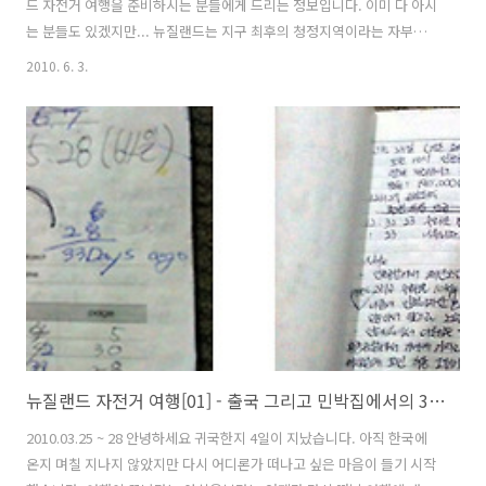
드 자전거 여행을 준비하시는 분들에게 드리는 정보입니다. 이미 다 아시
는 분들도 있겠지만... 뉴질랜드는 지구 최후의 청정지역이라는 자부심
을 가지고 있기때문에 공항에서부터 환경에 대한 검사가 까다롭습니다.
2010. 6. 3.
뉴질랜드로 가는 비행기안에서 입국신고서를 쓰게될경우 반드시 텐트가
있다는 사실을 밝혀야 합니다. 저 같은 경우 짧은 영어실력 때문에 입국
신고서 에 텐트기재란이 있는 것을 못보고 입국심사때 적발이 되었습니
다. 물론 입국거부까지는 가지 않지만 텐트, 자전거, 신발등에 묻어올 수
있는 불순물(흙)등이 묻어 올 수 있기 때문에 철저히 검사를 하게 됩니다.
만일 흙이 묻어 있을경우에는 검사원이 바로 수거하여 깨끗이 씻은 다음
통관..
뉴질랜드 자전거 여행[01] - 출국 그리고 민박집에서의 3일(부제:욕심은 금물)
2010.03.25 ~ 28 안녕하세요 귀국한지 4일이 지났습니다. 아직 한국에
온지 며칠 지나지 않았지만 다시 어디론가 떠나고 싶은 마음이 들기 시작