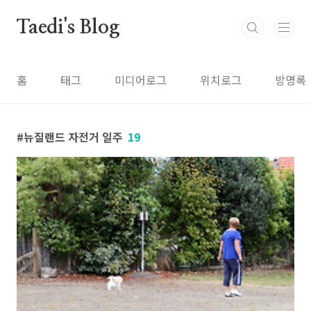
본문 바로가기
Taedi's Blog
홈
태그
미디어로그
위치로그
방명록
뉴질랜드 자전거 일주
19